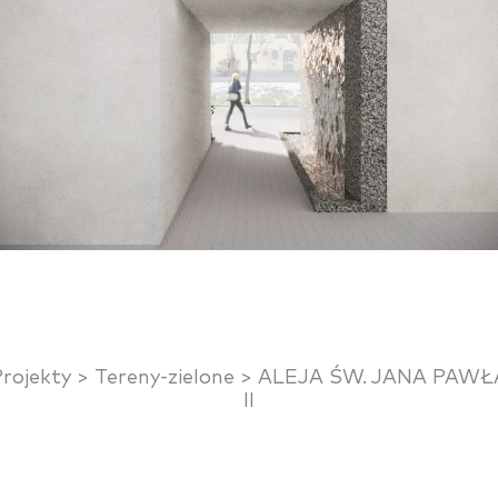
Projekty >
Tereny-zielone >
ALEJA ŚW. JANA PAWŁ
II